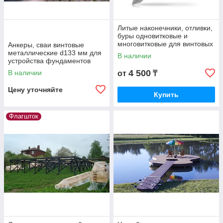
Литые наконечники, отливки,
буры одновитковые и
многовитковые для винтовых
Анкеры, сваи винтовые
свай
металлические d133 мм для
В наличии
устройства фундаментов
зданий, сооружений, домов,
4 500
В наличии
от
₸
пирсов
Цену уточняйте
Купить
Флагшток