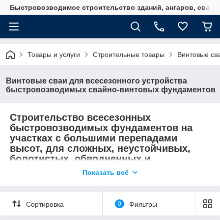
Быстровозводимое строительство зданий, ангаров, свайн
Товары и услуги
Строительные товары
Винтовые св
Винтовые сваи для всесезонного устройства
быстровозводимых свайно-винтовых фундаментов
Строительство всесезонных
быстровозводимых фундаментов на
участках с большими перепадами
высот, для сложных, неустойчивых,
болотистых, обводненных и
пучинистых грунтов.
Показать всё
Сортировка
0
Фильтры