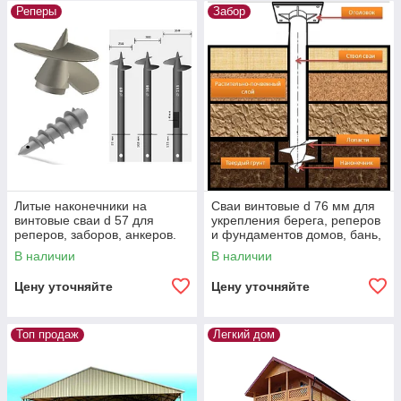
Реперы
Забор
Литые наконечники на
Сваи винтовые d 76 мм для
винтовые сваи d 57 для
укрепления берега, реперов
реперов, заборов, анкеров.
и фундаментов домов, бань,
Устройство свайно-винтового
заборов, опор ЛЭП
В наличии
В наличии
фундамента
Цену уточняйте
Цену уточняйте
Топ продаж
Легкий дом