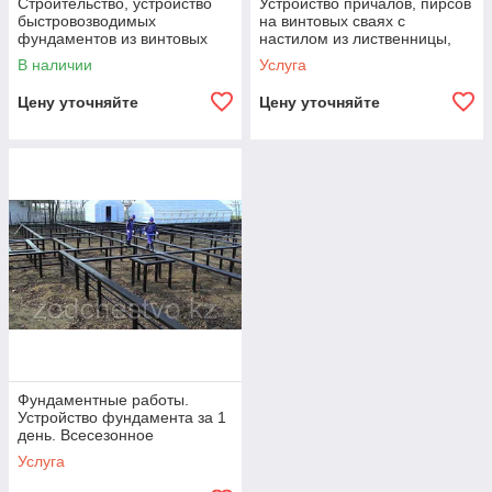
Строительство, устройство
Устройство причалов, пирсов
быстровозводимых
на винтовых сваях с
фундаментов из винтовых
настилом из лиственницы,
свай для заборов,
террасной доски
В наличии
Услуга
ограждений, домов, зданий
Цену уточняйте
Цену уточняйте
Фундаментные работы.
Устройство фундамента за 1
день. Всесезонное
строительство
Услуга
быстровозводимых
фундаментов