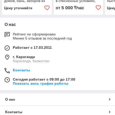
домов, бань, заборов из
в стесненных условиях,
быс
фундаментных винтовых
устройство фундаментов
фунд
5 000
от
₸/час
Цену уточняйте
Цен
свай d 89 мм
из винтовых свай
свай
огра
здан
О нас
Рейтинг не сформирован
Менее 5 отзывов за последний год
Работает с 17.03.2011
г. Караганда
Караганда, Казахстан
Контакты
Сегодня работает с 09:00 до 17:00
Показать весь график работы
О нас
Контакты