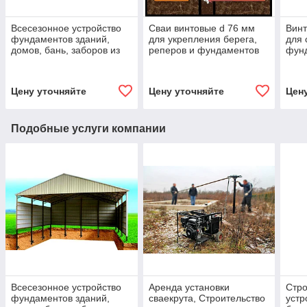
Всесезонное устройство
Сваи винтовые d 76 мм
Винт
фундаментов зданий,
для укрепления берега,
для 
домов, бань, заборов из
реперов и фундаментов
фунд
фундаментных винтовых
домов, бань, заборов,
домо
свай d 89 мм
опор ЛЭП
труб
пирс
Цену уточняйте
Цену уточняйте
Цен
Подобные услуги компании
Всесезонное устройство
Аренда установки
Стро
фундаментов зданий,
сваекрута, Строительство
устр