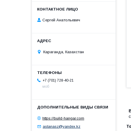
Сергей Анатольевич
Караганда, Казахстан
+7 (701) 728-40-21
моб
с
https://build-hangar.com
astanasz@yandex.kz