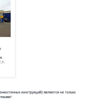
о
т
м.
 г.
онкостенных конструкций) являются не только
ичными!