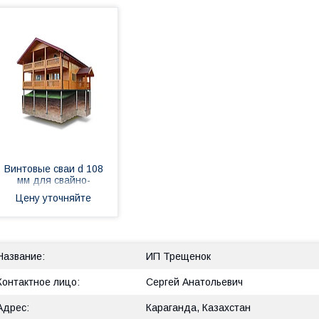
Винтовые сваи d 108
мм для свайно-
винтовых
Цену уточняйте
фундаментов
зданий, домов, бань,
трубопроводов, опор
ЛЭП, пирсов.
ИП Трещенок
Сергей Анатольевич
Караганда, Казахстан