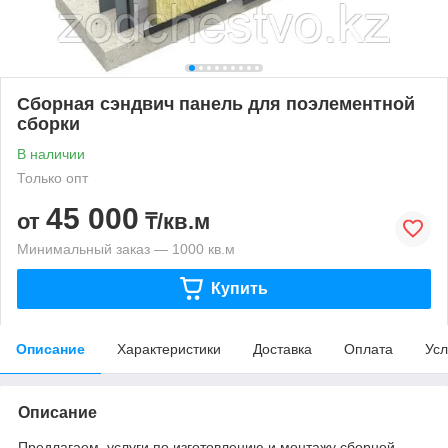
Сборная сэндвич панель для поэлементной
сборки
В наличии
Только опт
45 000
от
₸/кв.м
Минимальный заказ — 1000 кв.м
Купить
Описание
Характеристики
Доставка
Оплата
Усл
Описание
Предлагаем услуги по изготовлению и монтажу сборной