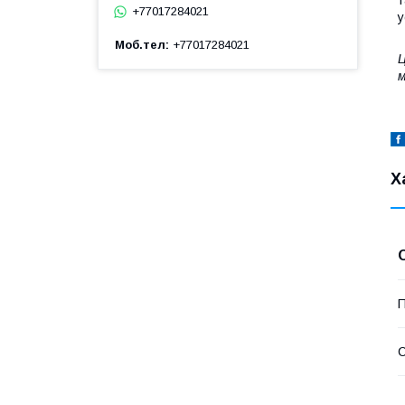
т
+77017284021
у
Моб.тел
+77017284021
Ц
м
Х
П
С