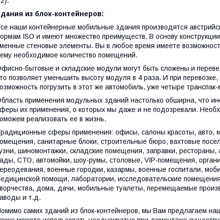
2).
Здания из блок-контейнеров:
се наши контейнерные мобильные здания производятся австрий
ормам ISO и имеют множество преимуществ. В основу конструкции
менные стеновые элементы. Вы в любое время имеете возможност
ему необходимое количество помещений.
фисно-бытовые и складские модули могут быть сложены и переве
то позволяет уменьшить высоту модуля в 4 раза. И при перевозке,
озможность погрузить в этот же автомобиль, уже четыре транспак
бласть применения модульных зданий настолько обширна, что ин
феры их применения, о которых мы даже и не подозревали. Необ
оможем реализовать ее в жизнь.
радиционные сферы применения: офисы, салоны красоты, авто, м
омещения, санитарные блоки, строительные бюро, вахтовые поселк
узни, шиномонтажки, складские помещения, заправки, рестораны,
ады, СТО, автомойки, шоу-румы, столовые, VIP-помещения, орган
ереодевания, военные городки, казармы, военные госпитали, моб
едицинской помощи, лаборатории, исследовательские помещения,
ворчества, дома, дачи, мобильные туалеты, перемещаемые прои
аводы и т.д.
омимо самих зданий из блок-контейнеров, мы Вам предлагаем н