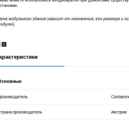
акже можете использовать неоднократно при демонтаже существу
становки.
ена модульного здания зависит от назначения, его размера и 
одулей.
арактеристики
Основные
роизводитель
Containe
трана производитель
Австрия