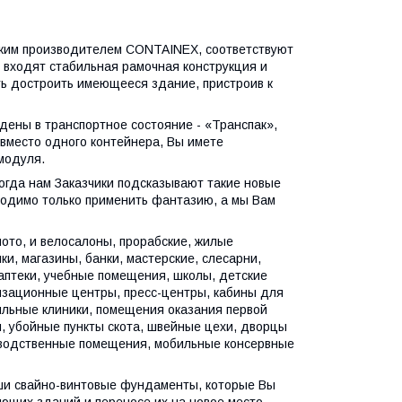
ским производителем CONTAINEX, соответствуют
 входят стабильная рамочная конструкция и
ь достроить имеющееся здание, пристроив к
дены в транспортное состояние - «Транспак»,
 вместо одного контейнера, Вы имете
-модуля.
огда нам Заказчики подсказывают такие новые
ходимо только применить фантазию, а мы Вам
ото, и велосалоны, прорабские, жилые
и, магазины, банки, мастерские, слесарни,
 аптеки, учебные помещения, школы, детские
изационные центры, пресс-центры, кабины для
ильные клиники, помещения оказания первой
 убойные пункты скота, швейные цехи, дворцы
зводственные помещения, мобильные консервные
аши свайно-винтовые фундаменты, которые Вы