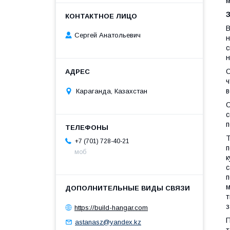
м
В
Сергей Анатольевич
н
с
н
О
ч
в
Караганда, Казахстан
О
с
п
Т
+7 (701) 728-40-21
п
моб
к
с
п
м
т
з
https://build-hangar.com
П
astanasz@yandex.kz