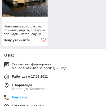
Понтонные конструкции,
причалы, пирсы, плавучие
площадки, кафе, лаунж-
бары на модулях
Цену уточняйте
плавучести
О нас
Рейтинг не сформирован
Менее 5 отзывов за последний год
Работает с 17.03.2011
г. Караганда
Караганда, Казахстан
Контакты
Сегодня выходной