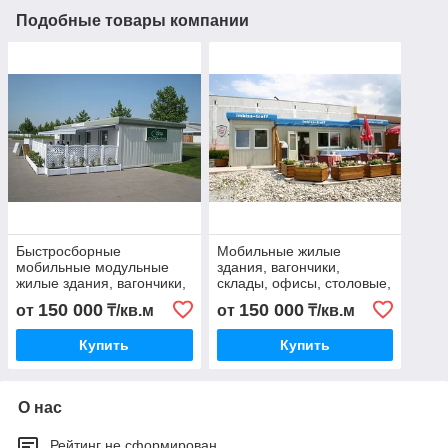
Подобные товары компании
Быстросборные
Мобильные жилые
мобильные модульные
здания, вагончики,
жилые здания, вагончики,
склады, офисы, столовые,
офисы, столовые, кафе,
кафе, бары, бытовки,
150 000
150 000
от
₸/кв.м
от
₸/кв.м
бары, бытовки, дома
прорабские, душевые,
сауны, б
Купить
Купить
О нас
Рейтинг не сформирован