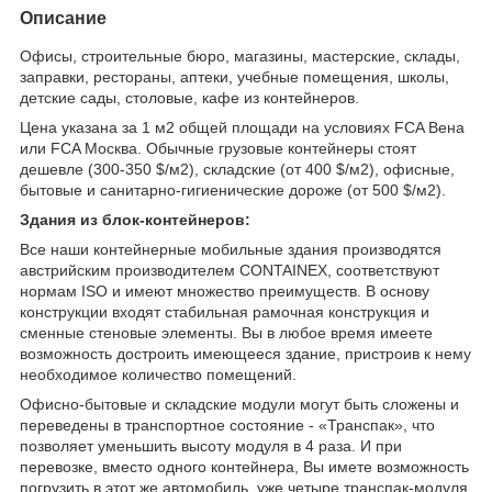
Описание
Офисы, строительные бюро, магазины, мастерские, склады,
заправки, рестораны, аптеки, учебные помещения, школы,
детские сады, столовые, кафе из контейнеров.
Цена указана за 1 м2 общей площади на условиях FCA Вена
или FCA Москва. Обычные грузовые контейнеры стоят
дешевле (300-350 $/м2), складские (от 400 $/м2), офисные,
бытовые и санитарно-гигиенические дороже (от 500 $/м2).
Здания из блок-контейнеров:
Все наши контейнерные мобильные здания производятся
австрийским производителем CONTAINEX, соответствуют
нормам ISO и имеют множество преимуществ. В основу
конструкции входят стабильная рамочная конструкция и
сменные стеновые элементы. Вы в любое время имеете
возможность достроить имеющееся здание, пристроив к нему
необходимое количество помещений.
Офисно-бытовые и складские модули могут быть сложены и
переведены в транспортное состояние - «Транспак», что
позволяет уменьшить высоту модуля в 4 раза. И при
перевозке, вместо одного контейнера, Вы имете возможность
погрузить в этот же автомобиль, уже четыре транспак-модуля.