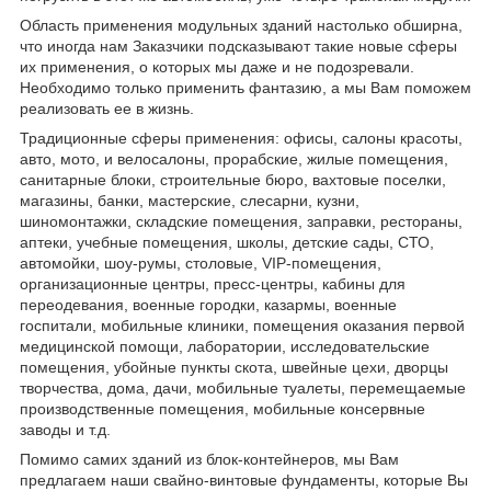
Область применения модульных зданий настолько обширна,
что иногда нам Заказчики подсказывают такие новые сферы
их применения, о которых мы даже и не подозревали.
Необходимо только применить фантазию, а мы Вам поможем
реализовать ее в жизнь.
Традиционные сферы применения: офисы, салоны красоты,
авто, мото, и велосалоны, прорабские, жилые помещения,
санитарные блоки, строительные бюро, вахтовые поселки,
магазины, банки, мастерские, слесарни, кузни,
шиномонтажки, складские помещения, заправки, рестораны,
аптеки, учебные помещения, школы, детские сады, СТО,
автомойки, шоу-румы, столовые, VIP-помещения,
организационные центры, пресс-центры, кабины для
переодевания, военные городки, казармы, военные
госпитали, мобильные клиники, помещения оказания первой
медицинской помощи, лаборатории, исследовательские
помещения, убойные пункты скота, швейные цехи, дворцы
творчества, дома, дачи, мобильные туалеты, перемещаемые
производственные помещения, мобильные консервные
заводы и т.д.
Помимо самих зданий из блок-контейнеров, мы Вам
предлагаем наши свайно-винтовые фундаменты, которые Вы