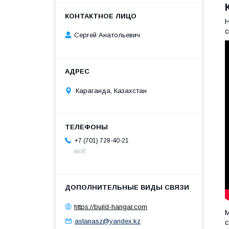
Н
с
Сергей Анатольевич
Караганда, Казахстан
+7 (701) 728-40-21
моб
https://build-hangar.com
М
astanasz@yandex.kz
с