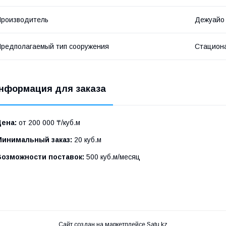
роизводитель
Дежуайо
редполагаемый тип сооружения
Стацион
нформация для заказа
Цена:
от 200 000 ₸/куб.м
Минимальный заказ:
20 куб.м
Возможности поставок:
500 куб.м/месяц
Сайт создан на маркетплейсе
Satu.kz