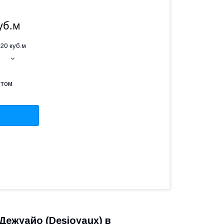
уб.м
20 куб.м
птом
Дежуайо (Desjoyaux) в