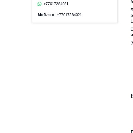
б
+77017284021
Б
Моб.тел
+77017284021
р
1
Е
и