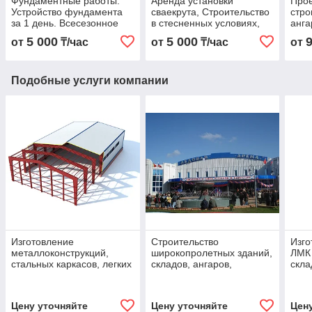
Фундаментные работы.
Аренда установки
Прое
Устройство фундамента
сваекрута, Строительство
стро
за 1 день. Всесезонное
в стесненных условиях,
анга
строительство
устройство фундаментов
соор
5 000
5 000
от
₸/час
от
₸/час
от
быстровозводимых
из винтовых свай
живо
фундаментов
комп
Подобные услуги компании
Изготовление
Строительство
Изго
металлоконструкций,
широкопролетных зданий,
ЛМК 
стальных каркасов, легких
складов, ангаров,
скла
металлоконструкций для
центров, комплексов
прои
быстровозводимых зданий
мага
Цену уточняйте
Цену уточняйте
Цен