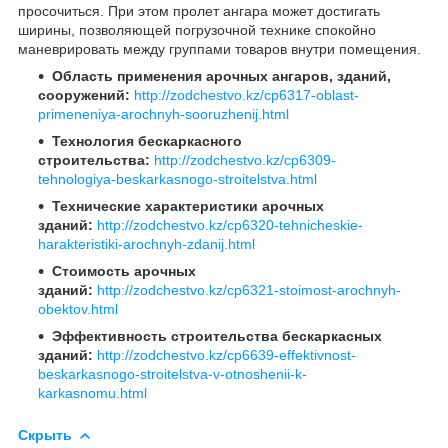
просочиться. При этом пролет ангара может достигать
ширины, позволяющей погрузочной технике спокойно
маневрировать между группами товаров внутри помещения.
Область применения арочных ангаров, зданий,
сооружений:
http://zodchestvo.kz/cp6317-oblast-
primeneniya-arochnyh-sooruzhenij.html
Технология бескаркасного
строительства:
http://zodchestvo.kz/cp6309-
tehnologiya-beskarkasnogo-stroitelstva.html
Технические х арактеристики арочных
зданий:
http://zodchestvo.kz/cp6320-tehnicheskie-
harakteristiki-arochnyh-zdanij.html
Стоимость арочных
зданий:
http://zodchestvo.kz/cp6321-stoimost-arochnyh-
obektov.html
Эффективность строительства бескаркасных
зданий:
http://zodchestvo.kz/cp6639-effektivnost-
beskarkasnogo-stroitelstva-v-otnoshenii-k-
karkasnomu.html
Скрыть