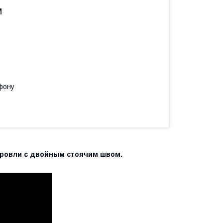
м
фону
кровли с двойным стоячим швом.