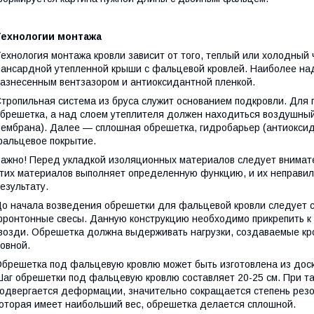
Технологии монтажа
ехнология монтажа кровли зависит от того, теплый или холодный 
ансардной утепленной крыши с фальцевой кровлей. Наиболее над
азнесенным вентзазором и антиоксидантной пленкой.
тропильная система из бруса служит основанием подкровли. Для
брешетка, а над слоем утеплителя должен находиться воздушны
ембрана). Далее — сплошная обрешетка, гидробарьер (антиоксид
альцевое покрытие.
ажно! Перед укладкой изоляционных материалов следует внимате
тих материалов выполняет определенную функцию, и их неправил
езультату.
о начала возведения обрешетки для фальцевой кровли следует с
ронтонные свесы. Данную конструкцию необходимо прикрепить к 
возди. Обрешетка должна выдерживать нагрузки, создаваемые к
овной.
брешетка под фальцевую кровлю может быть изготовлена из доск
аг обрешетки под фальцевую кровлю составляет 20-25 см. При та
одвергается деформации, значительно сокращается степень рез
оторая имеет наибольший вес, обрешетка делается сплошной.