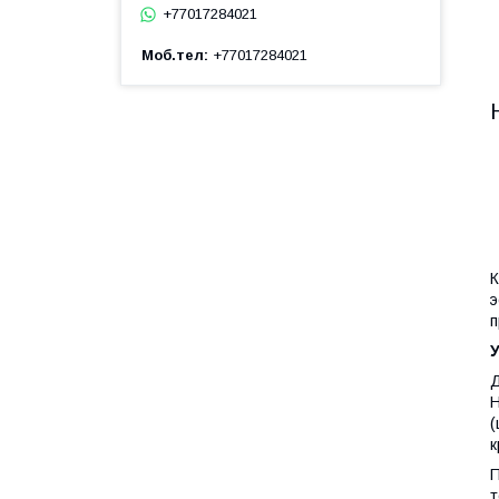
+77017284021
Моб.тел
+77017284021
К
э
п
Д
Н
(
к
П
т