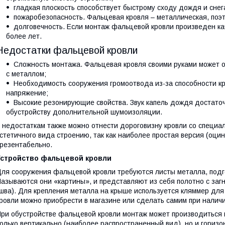
гладкая плоскость способствует быстрому сходу дождя и сне
пожаробезопасность. Фальцевая кровля – металлическая, поэт
долговечность. Если монтаж фальцевой кровли произведен кач
более лет.
Недостатки фальцевой кровли
Сложность монтажа. Фальцевая кровля своими руками может о
с металлом;
Необходимость сооружения громоотвода из-за способности кр
напряжение;
Высокие резонирующие свойства. Звук капель дождя достаточ
обустройству дополнительной шумоизоляции.
 недостаткам также можно отнести дороговизну кровли со специ
стетичного вида строению, так как наиболее простая версия (оци
резентабельно.
Устройство фальцевой кровли
ля сооружения фальцевой кровли требуются листы металла, под
азываются они «картины», и представляют из себя полотно с за
шва). Для крепления металла на крыше используется кляммер дл
ровли можно приобрести в магазине или сделать самим при наличи
ри обустройстве фальцевой кровли монтаж может производиться 
олько вертикально (наиболее распространенный вид), но и гориз