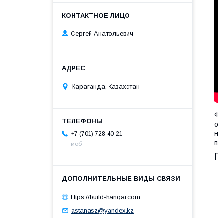
Сергей Анатольевич
Караганда, Казахстан
Ф
о
н
+7 (701) 728-40-21
п
моб
https://build-hangar.com
astanasz@yandex.kz