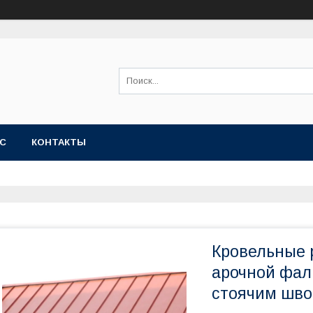
АС
КОНТАКТЫ
Кровельные 
арочной фал
стоячим шв