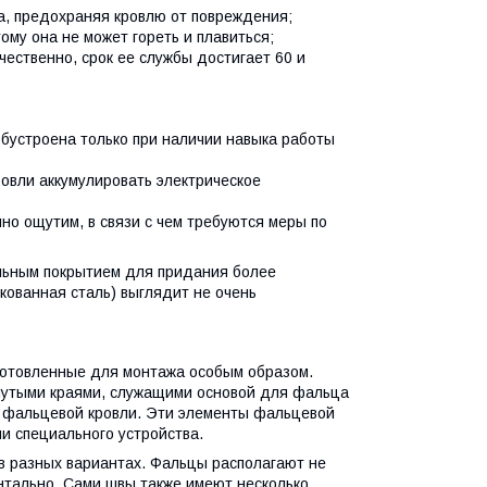
га, предохраняя кровлю от повреждения;
ому она не может гореть и плавиться;
ественно, срок ее службы достигает 60 и
бустроена только при наличии навыка работы
овли аккумулировать электрическое
но ощутим, в связи с чем требуются меры по
альным покрытием для придания более
нкованная сталь) выглядит не очень
готовленные для монтажа особым образом.
гнутыми краями, служащими основой для фальца
я фальцевой кровли. Эти элементы фальцевой
и специального устройства.
в разных вариантах. Фальцы располагают не
онтально. Сами швы также имеют несколько