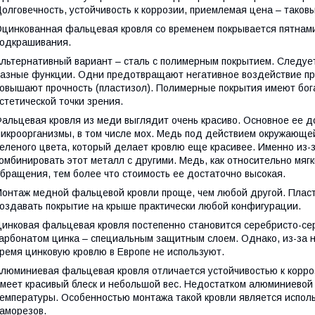
олговечность, устойчивость к коррозии, приемлемая цена – таковы
цинкованная фальцевая кровля со временем покрывается пятнами
одкрашивания.
льтернативный вариант – сталь с полимерным покрытием. Следуе
азные функции. Одни предотвращают негативное воздействие при
овышают прочность (пластизол). Полимерные покрытия имеют бог
стетической точки зрения.
альцевая кровля из меди выглядит очень красиво. Основное ее до
икроорганизмы, в том числе мох. Медь под действием окружающе
еленого цвета, который делает кровлю еще красивее. Именно из-
омбинировать этот металл с другими. Медь, как относительно мяг
бращения, тем более что стоимость ее достаточно высокая.
онтаж медной фальцевой кровли проще, чем любой другой. Пласт
оздавать покрытие на крыше практически любой конфигурации.
инковая фальцевая кровля постепенно становится серебристо-сер
арбонатом цинка – специальным защитным слоем. Однако, из-за н
ремя цинковую кровлю в Европе не используют.
люминиевая фальцевая кровля отличается устойчивостью к корроз
меет красивый блеск и небольшой вес. Недостатком алюминиевой 
емпературы. Особенностью монтажа такой кровли является испо
аморезов.