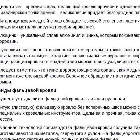
инк-титан – крепкий сплав, делающий кровлю прочной и одноврем
изайнерской точки зрения – великолепие придает благородная па
итано-цинково-медный сплав обладает высокой степенью пластичн
ридания металлу рисунка (профилирование).
люцинк – уникальный сплав алюминия и цинка, которым покрываю
оррозии.
 условиях повышенных влажности и температуры, а также в местн
станавливать фальцевые картины со специальным пураловым покр
ащищающий кровлю от воздействия морского воздуха, кислотных 
ледует отметить, что такие дорогостоящие материалы, как медь
ри монтаже фальцевой кровли. Бережное обращение на стадии ус
рыши.
Виды фальцевой кровли
уществует два вида фальцевой кровли – литая и рулонная.
итую (листовую) фальцевую кровлю без поперечных швов можно с
пециальных кровельных инструментов. Цельная и прочная, такая 
оссии.
улонная технология производства фальцевой кровли получила так
зготавливаются из металла, свернутого в рулон. На фальцепрока
ормируется картина нужной длины с двойным фальцем.