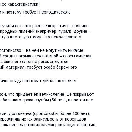
 ее характеристики.
 и поэтому требует периодического
т учитывать, что разные покрытия выполняют
родных явлений (например, пурал), другие –
атую цветовую гамму, что немаловажно с
стоинство – на ней не могут жить никакие
й среды покрывается патиной – слоем окислов
за окисного слоя не рекомендуется
кий материал, требует особо бережного
ичность данного материала позволяет
ой, что придает ей великолепие. Ее покрывают
ебольшого срока службы (50 лет), в настоящее
ии, долговечна (срок службы более 100 лет),
кровли является зависимость от перепадов
льзование плавающих кляммеров и оцинкованных