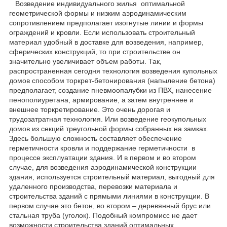
Возведение индивидуального жилья оптимальной
геометрической формы и низким аэродинамическим
сопротивлением предполагает изогнутые линии и формы
ограждений и кровли. Если использовать строительный
материал удобный в доставке для возведения, например,
сферических конструкций, то при строительстве он
значительно увеличивает объем работы. Так,
распространенная сегодня технология возведения купольных
домов способом торкрет-бетонирования (напыление бетона)
предполагает, создание пневмоопалубки из ПВХ, нанесение
пенополиуретана, армирование, а затем внутреннее и
внешнее торкретирование. Это очень дорогая и
трудозатратная технология. Или возведение геокупольных
домов из секций треугольной формы собранных на замках.
Здесь большую сложность составляет обеспечение
герметичности кровли и поддержание герметичности в
процессе эксплуатации здания. И в первом и во втором
случае, для возведения аэродинамической конструкции
здания, используется строительный материал, выгодный для
удаленного производства, перевозки материала и
строительства зданий с прямыми линиями в конструкции. В
первом случае это бетон, во втором – деревянный брус или
стальная труба (уголок). Подобный компромисс не дает
возможности строительства зданий оптимальных