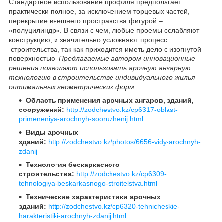
Стандартное использование профиля предполагает
практически полное, за исключением торцевых частей,
перекрытие внешнего пространства фигурой –
«полуцилиндр». В связи с чем, любые проемы ослабляют
конструкцию, и значительно усложняют процесс
строительства, так как приходится иметь дело с изогнутой
поверхностью.
Предлагаемые автором инновационные
решения позволяют использовать арочную ангарную
технологию в строительстве индивидуального жилья
оптимальных геометрических форм.
Область применения арочных ангаров, зданий,
сооружений:
http://zodchestvo.kz/cp6317-oblast-
primeneniya-arochnyh-sooruzhenij.html
Виды арочных
зданий:
http://zodchestvo.kz/photos/6656-vidy-arochnyh-
zdanij
Технология бескаркасного
строительства:
http://zodchestvo.kz/cp6309-
tehnologiya-beskarkasnogo-stroitelstva.html
Технические х арактеристики арочных
зданий:
http://zodchestvo.kz/cp6320-tehnicheskie-
harakteristiki-arochnyh-zdanij.html