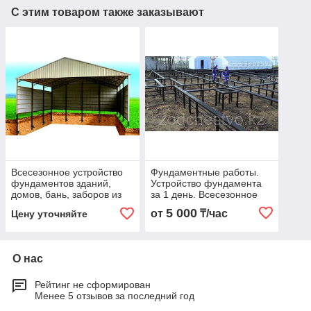
С этим товаром также заказывают
Всесезонное устройство
Фундаментные работы.
фундаментов зданий,
Устройство фундамента
домов, бань, заборов из
за 1 день. Всесезонное
фундаментных винтовых
строительство
5 000
от
₸/час
Цену уточняйте
свай d 89 мм
быстровозводимых
фундаментов
О нас
Рейтинг не сформирован
Менее 5 отзывов за последний год