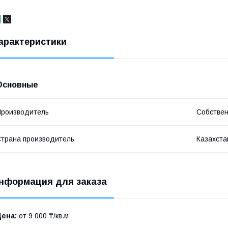
арактеристики
Основные
роизводитель
Собствен
трана производитель
Казахста
нформация для заказа
Цена:
от 9 000 ₸/кв.м