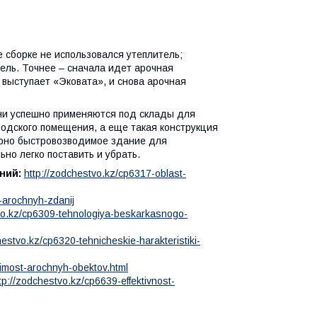
е сборке не использовался утеплитель;
тель. Точнее – сначала идет арочная
м выступает «Эковата», и снова арочная
они успешно применяются под склады для
водского помещения, а еще такая конструкция
ярно быстровозводимое здание для
ьно легко поставить и убрать.
ний:
http://zodchestvo.kz/cp6317-oblast-
-arochnyh-zdanij
vo.kz/cp6309-tehnologiya-beskarkasnogo-
hestvo.kz/cp6320-tehnicheskie-harakteristiki-
oimost-arochnyh-obektov.html
tp://zodchestvo.kz/cp6639-effektivnost-