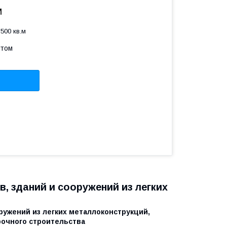
м
500 кв.м
птом
, зданий и сооружений из легких
ужений из легких металлоконструкций,
рочного строительства