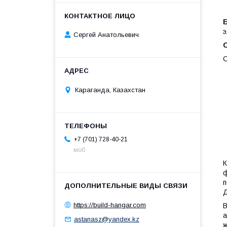
э
Сергей Анатольевич
С
Караганда, Казахстан
+7 (701) 728-40-21
моб
К
ф
п
Д
https://build-hangar.com
В
а
astanasz@yandex.kz
ж