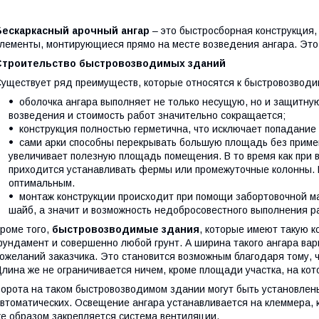
Бескаркасный арочный ангар
– это быстросборная конструкция,
лементы, монтирующиеся прямо на месте возведения ангара. Это
Строительство быстровозводимых зданий
уществует ряд преимуществ, которые относятся к быстровозвод
оболочка ангара выполняет не только несущую, но и защитную
возведения и стоимость работ значительно сокращается;
конструкция полностью герметична, что исключает попадание 
сами арки способны перекрывать большую площадь без приме
увеличивает полезную площадь помещения. В то время как при 
приходится устанавливать фермы или промежуточные колонны. 
оптимальным.
монтаж конструкции происходит при помощи забортовочной м
шайб, а значит и возможность недобросовестного выполнения р
роме того,
быстровозводимые здания
, которые имеют такую к
ундамент и совершенно любой грунт. А ширина такого ангара варь
ожеланий заказчика. Это становится возможным благодаря тому, 
лина же не ограничивается ничем, кроме площади участка, на кот
орота на таком быстровозводимом здании могут быть установлен
втоматических. Освещение ангара устанавливается на клеммера, 
е образом закрепляется система вентиляции.