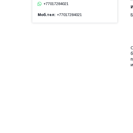
+77017284021
Б
Моб.тел
+77017284021
О
б
п
и