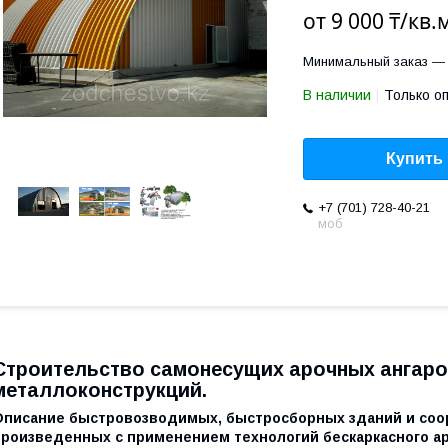
от
9 000 ₸/кв.
Минимальный заказ — 
В наличии
Только о
Купить
+7 (701) 728-40-21
моб
Строительство самонесущих арочных ангаров
металлоконструкций.
Описание быстровозводимых, быстросборных зданий и соор
произведенных с применением технологий бескаркасного а