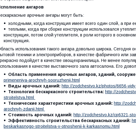
Исполнение ангаров
ескаркасные арочные ангары могут быть:
холодными, когда конструкция имеет всего один слой, а при е
теплыми, когда при сборке конструкции использовался утепли
конструкция, потом слой утеплителя, в роли которого в основно
конструкция.
бласть использования такого ангара довольно широка. Сегодня 
ытовой техники и электроприборов, в качестве фабричного или за
рекрасно подойдет в качестве овощехранилища. Не менее попул
спользования в качестве выставочного зала автосалона. Его довол
Область применения арочных ангаров, зданий, сооруже
primeneniya-arochnyh-sooruzhenij.html
Виды арочных зданий:
http://zodchestvo.kz/photos/6656-vidy
Технология бескаркасного строительства:
http://zodchest
stroitelstva.html
Технические х арактеристики арочных зданий:
http://zodc
arochnyh-zdanij.html
Стоимость арочных зданий:
http://zodchestvo.kz/cp6321-st
Эффективность строительства бескаркасных зданий:
ht
beskarkasnogo-stroitelstva-v-otnoshenii-k-karkasnomu.html