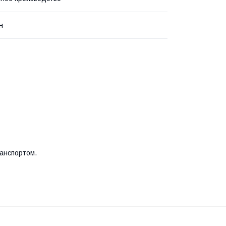
н
анспортом.