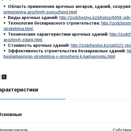
Область применения арочных ангаров, зданий, сооруже
primeneniya-arochnyh-sooruzhenij.html
Виды арочных зданий:
http://zodchestvo.kz/photos/6656-vidy
Технология бескаркасного строительства:
http://zodchest
stroitelstva.html
Технические х арактеристики арочных зданий:
http://zodc
arochnyh-zdanij.html
Стоимость арочных зданий:
http://zodchestvo.kz/cp6321-st
Эффективность строительства бескаркасных зданий:
ht
beskarkasnogo-stroitelstva-v-otnoshenii-k-karkasnomu.html
арактеристики
Основные
роизводитель
Собствен