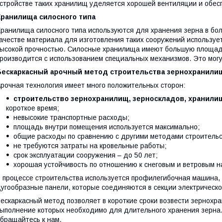
стройстве таких хранилищ уделяется хорошей вентиляции и обесп
Хранилища силосного типа
ранилища силосного типа используются для хранения зерна в боль
ачестве материала для изготовления таких сооружений используе
ысокой прочностью. Силосные хранилища имеют большую площадь, 
роизводится с использованием специальных механизмов. Это мог
Бескаркасный арочный метод строительства зернохранили
рочная технология имеет много положительных сторон:
строительство зернохранилищ, зерноскладов, хранилищ
короткое время;
невысокие транспортные расходы;
площадь внутри помещения используется максимально;
общие расходы по сравнению с другими методами строительс
не требуются затраты на кровельные работы;
срок эксплуатации сооружения – до 50 лет;
хорошая устойчивость по отношению к снеговым и ветровым н
 процессе строительства используется профилегибочная машина,
угообразные панели, которые соединяются в секции электрическ
ескаркасный метод позволяет в короткие сроки возвести зернох
ыполнение которых необходимо для длительного хранения зерна.
бращайтесь к нам.