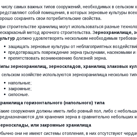
 числу самых важных типов сооружений, необходимых в сельском 
редставляют собой помещения, в которых зерновые культуры все
орошо сохранять свои потребительские свойства.
ри строительстве хранилищ могут использоваться разные техноло
ескаркасный метод арочного строительства. З
ернохранилище, з
культур
должно удовлетворять нескольким необходимым требова
защищать зерновые культуры от неблагоприятных воздействи
предотвращать повреждение зерна грызунами, насекомыми и
препятствовать возникновению болезней зерна.
Типы зернохранилищ, зерноскладов, хранилищ злаковых кул
 сельском хозяйстве используются зернохранилища несколько тип
напольные;
закромные;
силосные.
Хранилища горизонтального (напольного) типа
акие сооружения должны иметь либо ровный пол, либо с небольши
редназначаются для хранения зерна в сравнительно небольших к
Зерносклады, или закромные хранилища
бычно они не имеют системы отопления, в них отсутствуют черда