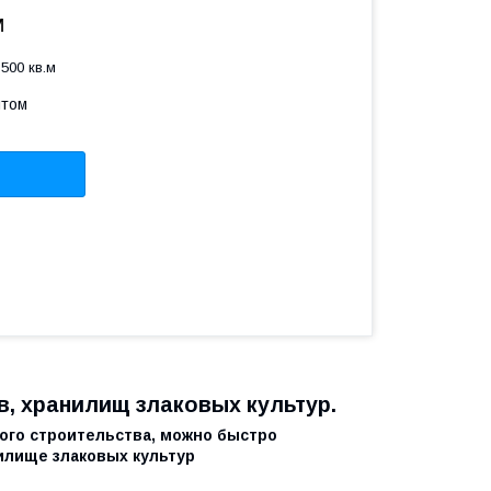
м
500 кв.м
птом
, хранилищ злаковых культур.
ого строительства, можно быстро
илище злаковых культур