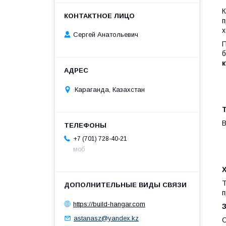
К
п
х
Сергей Анатольевич
П
б
Караганда, Казахстан
В
+7 (701) 728-40-21
моб
Т
п
https://build-hangar.com
astanasz@yandex.kz
О