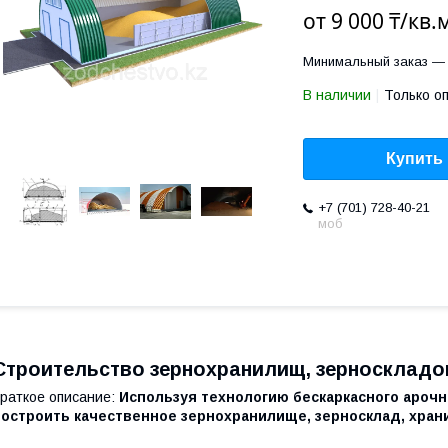
от
9 000 ₸/кв.
Минимальный заказ — 
В наличии
Только о
Купить
+7 (701) 728-40-21
моб
Строительство зернохранилищ, зерноскладов
раткое описание:
Используя технологию бескаркасного арочн
построить качественное зернохранилище, зерносклад, хран