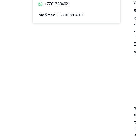
у
+77017284021
Моб.тел
+77017284021
Х
к
в
п
А
В
д
Б
в
о