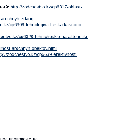
ний:
http://zodchestvo.kz/cp6317-oblast-
-arochnyh-zdanij
vo.kz/cp6309-tehnologiya-beskarkasnogo-
hestvo.kz/cp6320-tehnicheskie-harakteristiki-
oimost-arochnyh-obektov.html
tp://zodchestvo.kz/cp6639-effektivnost-
ное производство