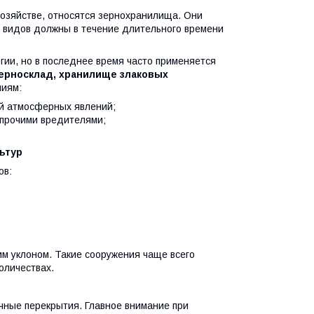
хозяйстве, относятся зернохранилища. Они
х видов должны в течение длительного времени
гии, но в последнее время часто применяется
ерносклад, хранилище злаковых
ниям:
й атмосферных явлений;
 прочими вредителями;
ьтур
ов:
м уклоном. Такие сооружения чаще всего
оличествах.
чные перекрытия. Главное внимание при